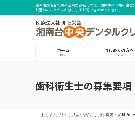
コ
ナ
藤沢市湘南台で歯科医院をお探しなら、訪問歯科（歯科往診
ン
ビ
お困りのことがあれば、まずお問い合わせください。
テ
ゲ
ン
ー
ツ
シ
へ
ョ
ス
ン
ホーム
はじめての方へ
キ
に
HOME
FLOW
ッ
移
プ
動
歯科衛生士の募集要項
トップページ
クリニック紹介
求人情報
歯科衛生