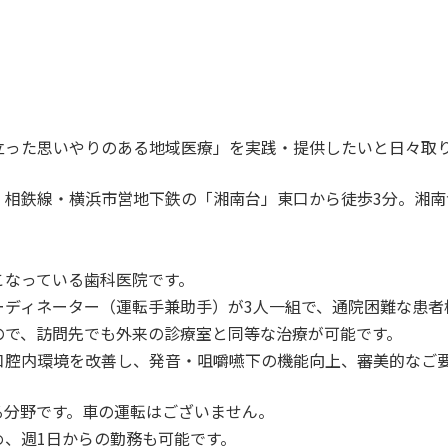
立った思いやりのある地域医療」を実践・提供したいと日々取
・相鉄線・横浜市営地下鉄の「湘南台」東口から徒歩3分。湘
こなっている歯科医院です。
ーディネーター（運転手兼助手）が3人一組で、通院困難な患者
ので、訪問先でも外来の診療室と同等な治療が可能です。
口腔内環境を改善し、発音・咀嚼嚥下の機能向上、審美的なご
る分野です。車の運転はございません。
、週1日からの勤務も可能です。