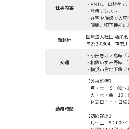
・PMTC、口腔ケ
仕事内容
・診療アシスト
・在宅や施設での専
・咀嚼、嚥下機能訓
医療法人社団 藤栄
勤務地
〒252-0804 神
・小田急江ノ島線「
交通
・相鉄いずみ野線 「
・横浜市営地下鉄ブル
【外来診療】
月・土 9：00～13
火・水・金 10：00
休診日：木・日曜
勤務時間
【訪問診療】
月～土 9：00～12