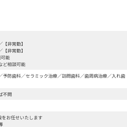
／【非常勤】
／【非常勤】
談可能
など相談可能
／予防歯科／セラミック治療／訪問歯科／歯周病治療／入れ歯
ば不問
をお任せいたします
導