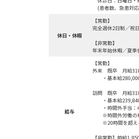
休診日：日曜日・
(患者数、急患対応
【常勤】
完全週休2日制／祝
休日・休暇
【非常勤】
年末年始休暇／夏季
【常勤】
外来 既卒 月給310
・基本給280,000
訪問 既卒 月給310
・基本給239,840
・時間外手当：40,
給与
※時間外労働の有
※20時間を超える
【非常勤】時給1,85