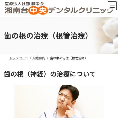
コ
ナ
ン
ビ
テ
ゲ
ン
ー
ツ
シ
へ
ョ
歯の根の治療（根管治療）
ス
ン
キ
に
ッ
移
プ
動
トップページ
診療案内
歯の根の治療（根管治療）
歯の根（神経）の治療について