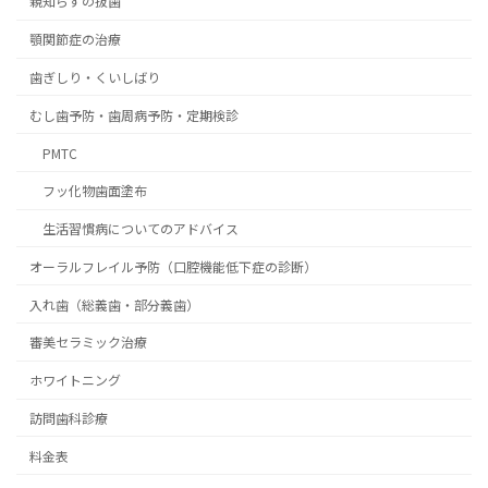
親知らずの抜歯
顎関節症の治療
歯ぎしり・くいしばり
むし歯予防・歯周病予防・定期検診
PMTC
フッ化物歯面塗布
生活習慣病についてのアドバイス
オーラルフレイル予防（口腔機能低下症の診断）
入れ歯（総義歯・部分義歯）
審美セラミック治療
ホワイトニング
訪問歯科診療
料金表