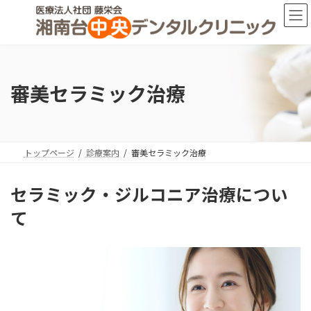
コ
ナ
ン
ビ
テ
ゲ
ン
ー
ツ
シ
へ
ョ
審美セラミック治療
ス
ン
キ
に
ッ
移
プ
動
トップページ
診療案内
審美セラミック治療
セラミック・ジルコニア治療につい
て