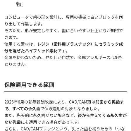
物」
コンピュータで歯の形を設計し、専用の機械で白いブロックを削
り出して作製します。
そのため、形が安定しやすく、歯に合いやすい仕上がりが期待で
きます。
使用する素材は、
レジン（歯科用プラスチック）にセラミック成
分を混ぜたハイブリッド素材
です。
金属を使わないため、見た目が自然で、金属アレルギーの心配も
ありません。
保険適用できる範囲
2026年6月の診療報酬改定により、CAD/CAM冠は
前歯から奥歯ま
で、すべての永久歯
で保険適用の対象となりました。
また、先天的に永久歯がない場合など、
後から生えてくる永久歯が
ない乳歯
にも適用できる場合があります。
さらに、CAD/CAMブリッジという、失った歯を補うための「つな