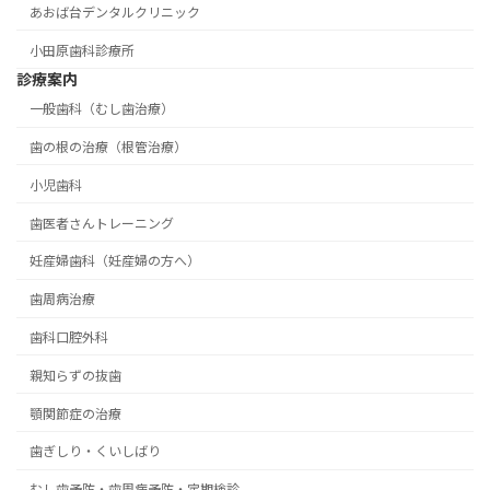
あおば台デンタルクリニック
小田原歯科診療所
診療案内
一般歯科（むし歯治療）
歯の根の治療（根管治療）
小児歯科
歯医者さんトレーニング
妊産婦歯科（妊産婦の方へ）
歯周病治療
歯科口腔外科
親知らずの抜歯
顎関節症の治療
歯ぎしり・くいしばり
むし歯予防・歯周病予防・定期検診