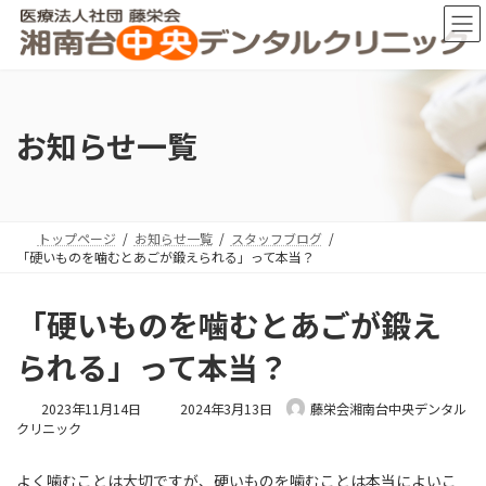
コ
ナ
ン
ビ
テ
ゲ
ン
ー
ツ
シ
へ
ョ
お知らせ一覧
ス
ン
キ
に
ッ
移
プ
動
トップページ
お知らせ一覧
スタッフブログ
「硬いものを噛むとあごが鍛えられる」って本当？
「硬いものを噛むとあごが鍛え
られる」って本当？
最
2023年11月14日
2024年3月13日
藤栄会湘南台中央デンタル
終
クリニック
更
新
よく噛むことは大切ですが、硬いものを噛むことは本当によいこ
日