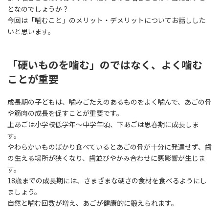
時
となのでしょうか？
:
今回は「噛むこと」のメリット・デメリットについてお話しした
いと思います。
「硬いものを噛む」のではなく、よく噛む
ことが重要
成長期の子どもは、噛みごたえのあるものをよく噛んで、あごの骨
や筋肉の成長を促すことが重要です。
上あごは小学校低学年〜中学年頃、下あごは思春期に成長しま
す。
やわらかいものばかり食べているとあごの骨が十分に発達せず、歯
の生える場所が狭くなり、歯並びやかみ合わせに悪影響が生じま
す。
18歳までの成長期には、さまざまな硬さの食材を食べるようにし
ましょう。
自然と噛む回数が増え、あごが健康的に鍛えられます。