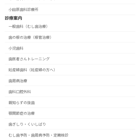
小田原歯科診療所
診療案内
一般歯科（むし歯治療）
歯の根の治療（根管治療）
小児歯科
歯医者さんトレーニング
妊産婦歯科（妊産婦の方へ）
歯周病治療
歯科口腔外科
親知らずの抜歯
顎関節症の治療
歯ぎしり・くいしばり
むし歯予防・歯周病予防・定期検診