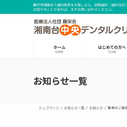
コ
ナ
藤沢市湘南台で歯科医院をお探しなら、訪問歯科（歯科往診
ン
ビ
お困りのことがあれば、まずお問い合わせください。
テ
ゲ
ン
ー
ツ
シ
へ
ョ
ス
ン
ホーム
はじめての方へ
キ
に
HOME
FLOW
ッ
移
プ
動
お知らせ一覧
トップページ
お知らせ一覧
お知らせ
新年のご挨