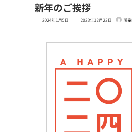
新年のご挨拶
最
2024年1月5日
2023年12月22日
藤栄
終
更
新
日
時
: