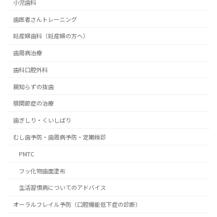
小児歯科
歯医者さんトレーニング
妊産婦歯科（妊産婦の方へ）
歯周病治療
歯科口腔外科
親知らずの抜歯
顎関節症の治療
歯ぎしり・くいしばり
むし歯予防・歯周病予防・定期検診
PMTC
フッ化物歯面塗布
生活習慣病についてのアドバイス
オーラルフレイル予防（口腔機能低下症の診断）