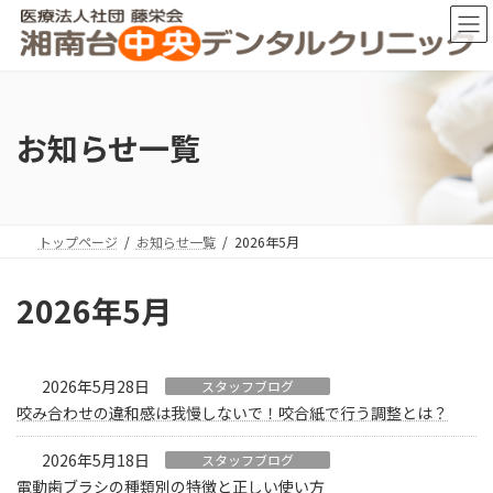
コ
ナ
ン
ビ
テ
ゲ
ン
ー
ツ
シ
へ
ョ
お知らせ一覧
ス
ン
キ
に
ッ
移
プ
動
トップページ
お知らせ一覧
2026年5月
2026年5月
2026年5月28日
スタッフブログ
咬み合わせの違和感は我慢しないで！咬合紙で行う調整とは？
2026年5月18日
スタッフブログ
電動歯ブラシの種類別の特徴と正しい使い方